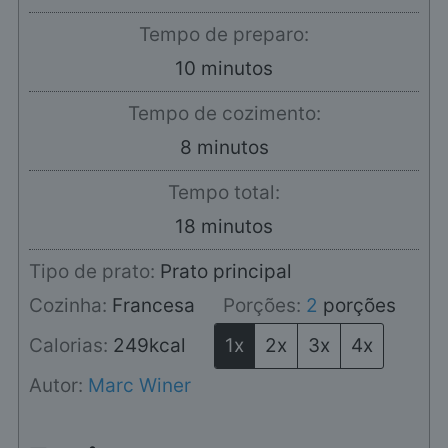
Tempo de preparo:
minutos
10
minutos
Tempo de cozimento:
minutos
8
minutos
Tempo total:
minutos
18
minutos
Tipo de prato:
Prato principal
Cozinha:
Francesa
Porções:
2
porções
Calorias:
249
kcal
1x
2x
3x
4x
Autor:
Marc Winer