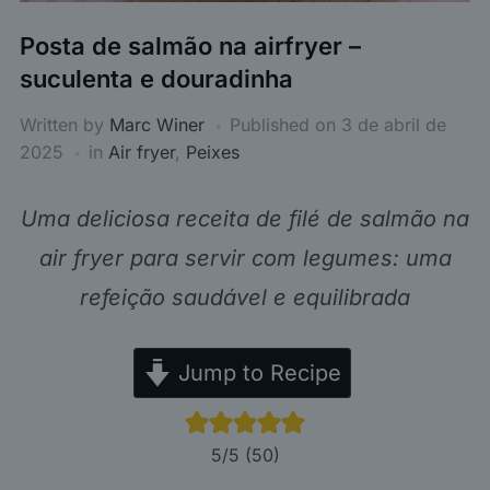
Posta de salmão na airfryer –
suculenta e douradinha
Written by
Marc Winer
Published on
3 de abril de
2025
in
Air fryer
,
Peixes
Uma deliciosa receita de filé de salmão na
air fryer para servir com legumes: uma
refeição saudável e equilibrada
Jump to Recipe
5
/5 (
50
)