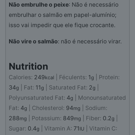
Não embrulhe o peixe
: Não é necessário
embrulhar o salmão em papel-alumínio;
isso vai impedir que ele fique crocante.
Não vire o salmão
: não é necessário virar.
Nutrition
Calories:
249
|
Féculents:
1
|
Protein:
kcal
g
34
|
Fat:
11
|
Saturated Fat:
2
|
g
g
g
Polyunsaturated Fat:
4
|
Monounsaturated
g
Fat:
4
|
Cholesterol:
94
|
Sodium:
g
mg
288
|
Potassium:
849
|
Fiber:
0.2
|
mg
mg
g
Sugar:
0.4
|
Vitamin A:
71
|
Vitamin C:
g
IU