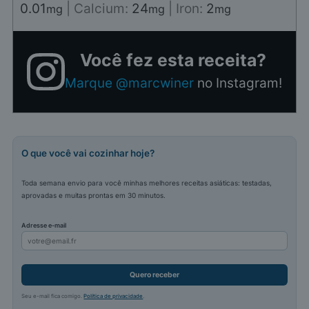
0.01
|
Calcium:
24
|
Iron:
2
mg
mg
mg
Você fez esta receita?
Marque @marcwiner
no Instagram!
O que você vai cozinhar hoje?
Toda semana envio para você minhas melhores receitas asiáticas: testadas,
aprovadas e muitas prontas em 30 minutos.
Adresse e-mail
Quero receber
Seu e-mail fica comigo.
Política de privacidade
.