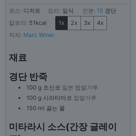
코스:
디저트
요리:
일식
인분:
15
경단
칼로리:
51
kcal
1x
2x
3x
4x
저자:
Marc Winer
재료
경단 반죽
100
g
조신코
일본 멥쌀가루
100
g
시라타마코
찹쌀가루
150
ml
끓는 물
미타라시 소스(간장 글레이