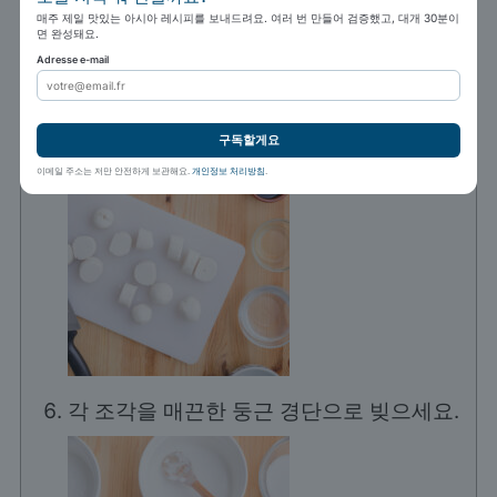
경단 개수만큼 균등하게 나누세요.
매주 제일 맛있는 아시아 레시피를 보내드려요. 여러 번 만들어 검증했고, 대개 30분이
면 완성돼요.
Adresse e-mail
구독할게요
이메일 주소는 저만 안전하게 보관해요.
개인정보 처리방침
.
각 조각을 매끈한 둥근 경단으로 빚으세요.