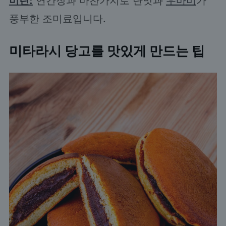
미린:
연간장과 마찬가지로 단맛과
우마미
가
풍부한 조미료입니다.
미타라시 당고를 맛있게 만드는 팁