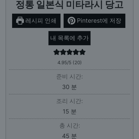
정통 일본식 미타라시 당고
레시피 인쇄
Pinterest에 저장
내 목록에 추가
4.95
/5 (
20
)
준비 시간:
분
30
분
조리 시간:
분
15
분
총 시간:
분
45
분