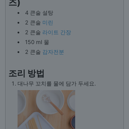
즈)
4
큰술
설탕
2
큰술
미린
2
큰술
라이트 간장
150
ml
물
2
큰술
감자전분
조리 방법
대나무 꼬치를 물에 담가 두세요.