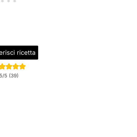
risci ricetta
5
/5 (
39
)