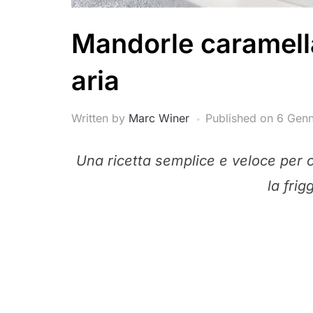
Mandorle caramellat
aria
Written by
Marc Winer
Published on
6 Gen
Una ricetta semplice e veloce per 
la frig