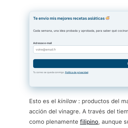
Te envío mis mejores recetas asiáticas
Cada semana, una idea probada y aprobada, para saber qué cocinar 
Adresse e-mail
Tu correo se queda conmigo.
Política de privacidad
.
Esto es el
kinilaw
: productos del mar
acción del vinagre. A través del tiem
como plenamente
filipino
, aunque s