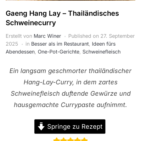
Gaeng Hang Lay – Thailändisches
Schweinecurry
Erstellt von
Marc Winer
Published on
27. September
2025
in
Besser als im Restaurant
,
Ideen fürs
Abendessen
,
One-Pot-Gerichte
,
Schweinefleisch
Ein langsam geschmorter thailändischer
Hang-Lay-Curry, in dem zartes
Schweinefleisch duftende Gewürze und
hausgemachte Currypaste aufnimmt.
Springe zu Rezept