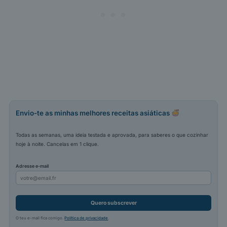
Envio-te as minhas melhores receitas asiáticas
Todas as semanas, uma ideia testada e aprovada, para saberes o que cozinhar
hoje à noite. Cancelas em 1 clique.
Adresse e-mail
Quero subscrever
O teu e-mail fica comigo.
Política de privacidade
.