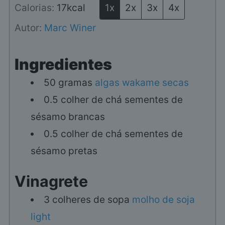
Calorias:
17
kcal
1x
2x
3x
4x
Autor:
Marc Winer
Ingredientes
50
gramas
algas wakame secas
0.5
colher de chá
sementes de
sésamo brancas
0.5
colher de chá
sementes de
sésamo pretas
Vinagrete
3
colheres de sopa
molho de soja
light