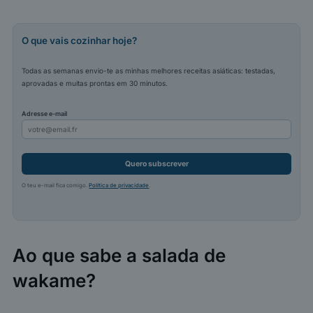
O que vais cozinhar hoje?
Todas as semanas envio-te as minhas melhores receitas asiáticas: testadas,
aprovadas e muitas prontas em 30 minutos.
Adresse e-mail
Quero subscrever
O teu e-mail fica comigo.
Política de privacidade
.
Ao que sabe a salada de
wakame?