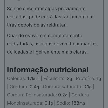
Se não encontrar algas previamente
cortadas, pode cortá-las facilmente em
tiras depois de as reidratar.
Quando estiverem completamente
reidratadas, as algas devem ficar macias,
delicadas e ligeiramente mais claras.
Informação nutricional
Calorias:
17
|
Féculents:
3
|
Proteína:
1
kcal
g
g
|
Gordura:
0.4
|
Gordura saturada:
0.1
|
g
g
Gordura Polinsaturada:
0.2
|
Gordura
g
Monoinsaturada:
0.1
|
Sódio:
188
|
g
mg