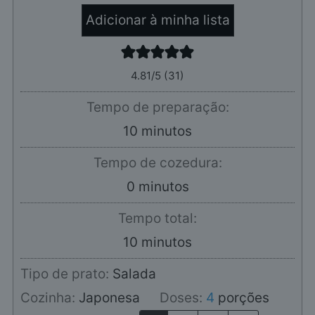
Adicionar à minha lista
4.81
/5 (
31
)
Tempo de preparação:
minutos
10
minutos
Tempo de cozedura:
minutos
0
minutos
Tempo total:
minutos
10
minutos
Tipo de prato:
Salada
Cozinha:
Japonesa
Doses:
4
porções