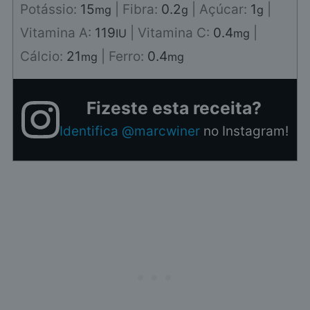
Potássio:
15
|
Fibra:
0.2
|
Açúcar:
1
|
mg
g
g
Vitamina A:
119
|
Vitamina C:
0.4
|
IU
mg
Cálcio:
21
|
Ferro:
0.4
mg
mg
Fizeste esta receita?
Identifica @marcwiner
no Instagram!