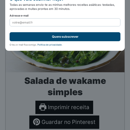
Todas as semanas envio-te as minhas melhores receitas asiáticas: testadas,
aprovadas e muitas prontas em 30 minutos.
Adresse e-mail
Quero subscrever
O teu e-mail fica comigo.
Política de privacidade
.
Salada de wakame
simples
Imprimir receita
Guardar no Pinterest