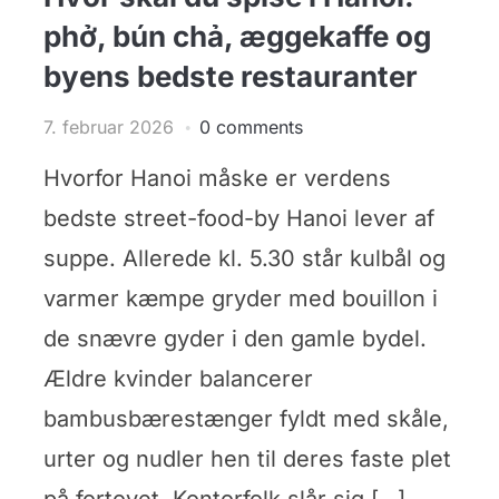
phở, bún chả, æggekaffe og
byens bedste restauranter
7. februar 2026
0 comments
Hvorfor Hanoi måske er verdens
bedste street-food-by Hanoi lever af
suppe. Allerede kl. 5.30 står kulbål og
varmer kæmpe gryder med bouillon i
de snævre gyder i den gamle bydel.
Ældre kvinder balancerer
bambusbærestænger fyldt med skåle,
urter og nudler hen til deres faste plet
på fortovet. Kontorfolk slår sig […]