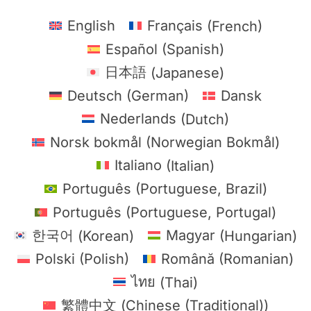
English
Français
(
French
)
Español
(
Spanish
)
日本語
(
Japanese
)
Deutsch
(
German
)
Dansk
Nederlands
(
Dutch
)
Norsk bokmål
(
Norwegian Bokmål
)
Italiano
(
Italian
)
Português
(
Portuguese, Brazil
)
Português
(
Portuguese, Portugal
)
한국어
(
Korean
)
Magyar
(
Hungarian
)
Polski
(
Polish
)
Română
(
Romanian
)
ไทย
(
Thai
)
繁體中文
(
Chinese (Traditional)
)