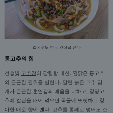
칼국수
도 한국 간장을 쓴다
통고추의 힘
선홍빛
고추장
의 강렬함 대신, 찜닭은 통고추
의 은근한 권위를 빌린다. 말린 붉은 고추 몇
개가 은근한 훈연감의 매움을 더하고, 청양고
추에 칼집을 내어 넣으면 국물에 또렷하고 청
아한 매운 향이 밴다. 고추를 통째로 넣어도 소