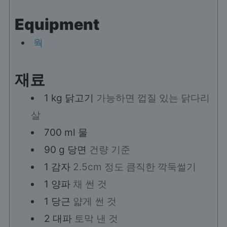
Equipment
웍
재료
1
kg
닭고기
가능하면 껍질 있는 닭다리
살
700
ml
물
90
g
당면
건량 기준
1
감자
2.5cm 정도 큼직한 깍둑썰기
1
양파
채 썬 것
1
당근
얇게 썬 것
2
대파
토막 낸 것