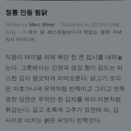
정통 안동 찜닭
Written by
Marc Winer
Published on
2025년 04월
24일
in
국수
,
닭
,
레스토랑보다 더 맛있는
,
원팟
,
저녁
식사 아이디어
직원이 테이블 위에 웍만 한 큰 접시를 내려놓
는다. 그릇에서는 간장과 생강 향이 감도는 따
스한 김이 향긋하게 피어오른다. 닭고기 조각
은 마호가니색 유약처럼 반짝이고 그리고 반투
명한 당면은 주먹만 한 감자를 유리 리본처럼
휘감는다. 길고 초록색 고추가 표면에 떠, 김
사이로 비치는 붉은 씨앗이 반짝인다.