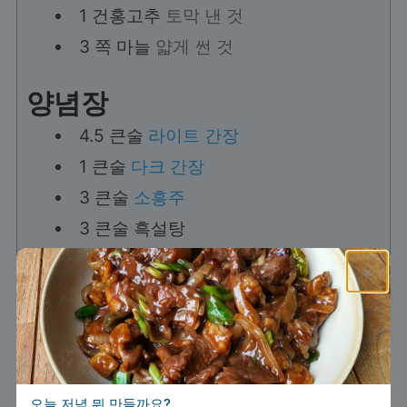
1
건홍고추
토막 낸 것
3
쪽
마늘
얇게 썬 것
양념장
4.5
큰술
라이트 간장
1
큰술
다크 간장
3
큰술
소흥주
3
큰술
흑설탕
1.5
큰술
마늘
다진 것
×
1.5
작은술
참기름
0.25
작은술
후춧가루
2
꼬집
생강가루
고명
오늘 저녁 뭐 만들까요?