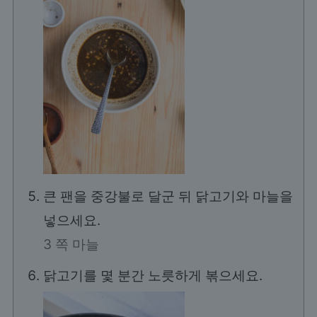
큰 팬을 중강불로 달군 뒤 닭고기와 마늘을
넣으세요.
3 쪽 마늘
닭고기를 몇 분간 노릇하게 볶으세요.