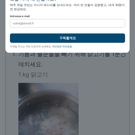
매주 제일 맛있는 아시아 레시피를 보내드려요. 여러 번 만들어 검증했고, 대개 30분이
면 완성돼요.
대파
얇게 썬
Adresse e-mail
흰깨
구독할게요
조리 방법
이메일 주소는 저만 안전하게 보관해요.
개인정보 처리방침
.
기름과 불순물을 빼기 위해 닭고기를 1분간
데치세요.
1 kg 닭고기