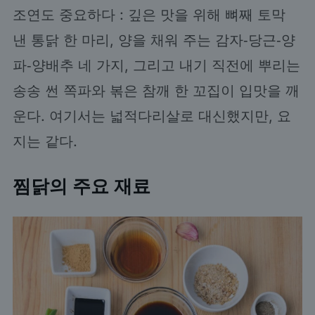
조연도 중요하다 : 깊은 맛을 위해 뼈째 토막
낸 통닭 한 마리, 양을 채워 주는 감자‑당근‑양
파‑양배추 네 가지, 그리고 내기 직전에 뿌리는
송송 썬 쪽파와 볶은 참깨 한 꼬집이 입맛을 깨
운다. 여기서는 넓적다리살로 대신했지만, 요
지는 같다.
찜닭의 주요 재료