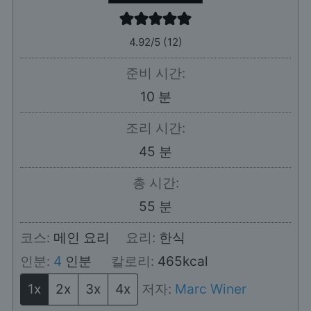
4.92
/5 (
12
)
준비 시간:
분
10
분
조리 시간:
분
45
분
총 시간:
분
55
분
코스:
메인 요리
요리:
한식
인분:
4
인분
칼로리:
465
kcal
1x
2x
3x
4x
저자:
Marc Winer