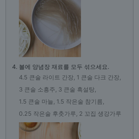
볼에 양념장 재료를 모두 섞으세요.
4.5 큰술 라이트 간장,
1 큰술 다크 간장,
3 큰술 소흥주,
3 큰술 흑설탕,
1.5 큰술 마늘,
1.5 작은술 참기름,
0.25 작은술 후춧가루,
2 꼬집 생강가루