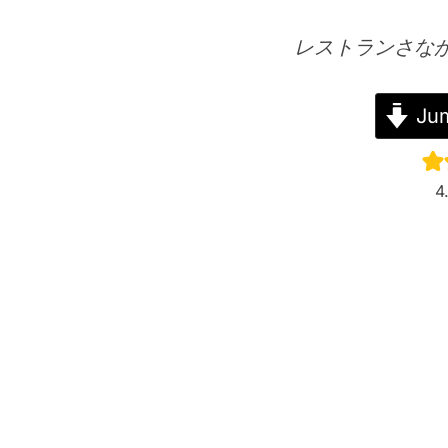
レストランさな
Jum
4