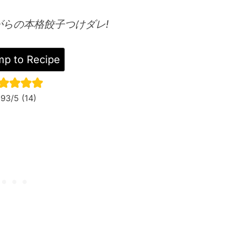
がらの本格餃子つけダレ!
p to Recipe
.93
/5 (
14
)