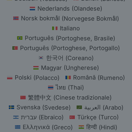
Nederlands
(
Olandese
)
Norsk bokmål
(
Norvegese Bokmål
)
Italiano
Português
(
Portoghese, Brasile
)
Português
(
Portoghese, Portogallo
)
한국어
(
Coreano
)
Magyar
(
Ungherese
)
Polski
(
Polacco
)
Română
(
Rumeno
)
ไทย
(
Thai
)
繁體中文
(
Cinese tradizionale
)
Svenska
(
Svedese
)
العربية
(
Arabo
)
עברית
(
Ebraico
)
Türkçe
(
Turco
)
Ελληνικά
(
Greco
)
हिन्दी
(
Hindi
)