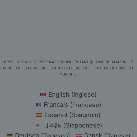
COPYRIGHT © 2021-2025 MARC WINER. EN TANT QU'ASSOCIÉ AMAZON, JE
GAGNE DES REVENUS SUR LES ACHATS ÉLIGIBLES EFFECTUÉS AU TRAVERS DE
MON SITE.
English
(
Inglese
)
Français
(
Francese
)
Español
(
Spagnolo
)
日本語
(
Giapponese
)
Deutsch
(
Tedesco
)
Dansk
(
Danese
)