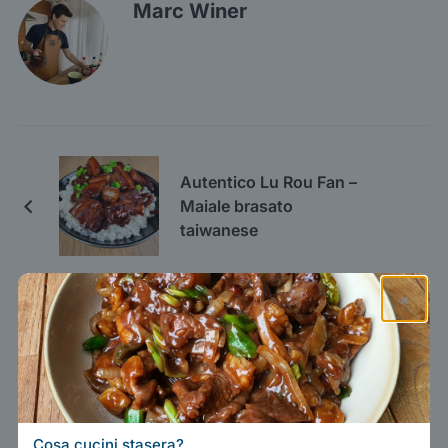
Marc Winer
Autentico Lu Rou Fan –
Maiale brasato
taiwanese
×
4 COMMENTS
Cosa cucini stasera?