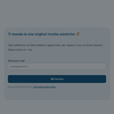
Ti mando le mie migliori ricette asiatiche
Ogni settimana un'idea testata e approvata, per sapere cosa cucinare stasera.
Disiscrizione in 1 clic.
Adresse e-mail
Mi iscrivo
La tua email resta con me.
Informativa sulla privacy
.