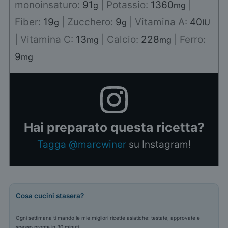
monoinsaturo:
91
|
Potassio:
1360
|
g
mg
Fiber:
19
|
Zucchero:
9
|
Vitamina A:
40
g
g
IU
|
Vitamina C:
13
|
Calcio:
228
|
Ferro:
mg
mg
9
mg
Hai preparato questa ricetta?
Tagga @marcwiner
su Instagram!
Cosa cucini stasera?
Ogni settimana ti mando le mie migliori ricette asiatiche: testate, approvate e
spesso pronte in 30 minuti.