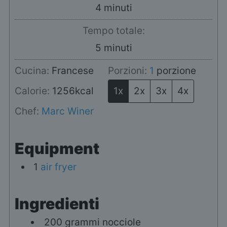
minuti
4
minuti
Tempo totale:
minuti
5
minuti
Cucina:
Francese
Porzioni:
1
porzione
Calorie:
1256
kcal
1x
2x
3x
4x
Chef:
Marc Winer
Equipment
1
air fryer
Ingredienti
200
grammi
nocciole