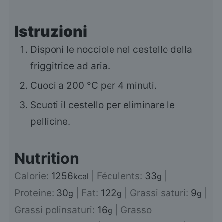
Istruzioni
Disponi le nocciole nel cestello della
friggitrice ad aria.
Cuoci a 200 °C per 4 minuti.
Scuoti il cestello per eliminare le
pellicine.
Nutrition
Calorie:
1256
|
Féculents:
33
|
kcal
g
Proteine:
30
|
Fat:
122
|
Grassi saturi:
9
|
g
g
g
Grassi polinsaturi:
16
|
Grasso
g