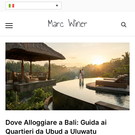
Skip
to
Marc Winer
Searc
content
for:
Dove Alloggiare a Bali: Guida ai
Quartieri da Ubud a Uluwatu