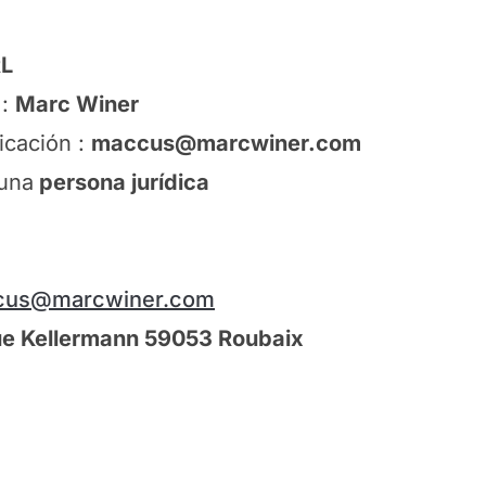
L
 :
Marc Winer
icación :
maccus@marcwiner.com
 una
persona jurídica
cus@marcwiner.com
ue Kellermann 59053 Roubaix